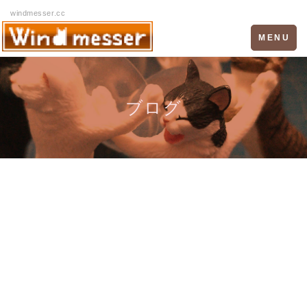
windmesser.cc
Toggle
MENU
navigation
ブログ