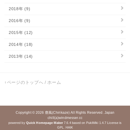
2018年 (9)
2016年 (9)
2015年 (12)
2014年 (18)
2013年 (14)
↑ページのトップへ
/
ホーム
Copyright © 2026
塵風(Chirikaze)
All Rights Reserved. Japan
chill(a)windmesser.cc
powered by
Quick Homepage Maker
7.6.4 based on PukiWiki 1.4.7 License is
GPL.
HAIK