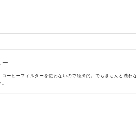
ヒー
。コーヒーフィルターを使わないので経済的。でもきちんと洗わ
い。